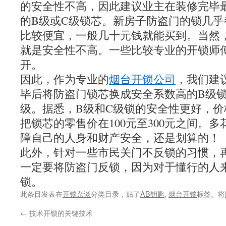
的安全性不高，因此建议业主在装修完毕
的B级或C级锁芯。新房子防盗门的锁几乎
比较便宜，一般几十元钱就能买到。当然
就是安全性不高。一些比较专业的开锁师
开。
因此，作为专业的
烟台开锁公司
，我们建
毕后将防盗门锁芯换成安全系数高的B级
级。据悉，B级和C级锁的安全性更好，
把锁芯的零售价在100元至300元之间。
障自己的人身和财产安全，还是划算的！
此外，针对一些市民关门不反锁的习惯，
一定要将防盗门反锁，因为对于懂行的人
锁。
此条目发表在
开锁杂谈
分类目录，贴了
AB钥匙
,
烟台开锁
标签。将
←
技术开锁的关键技术