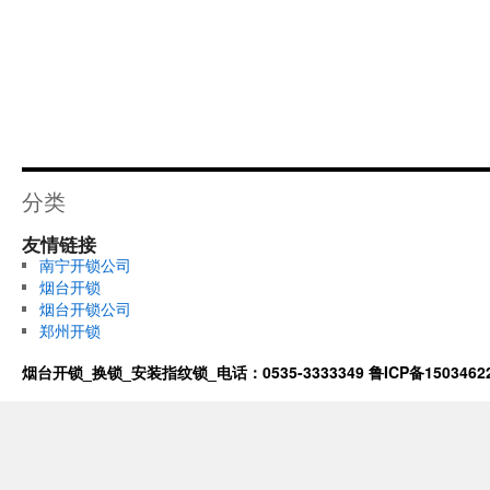
分类
友情链接
南宁开锁公司
烟台开锁
烟台开锁公司
郑州开锁
烟台开锁_换锁_安装指纹锁_电话：0535-3333349
鲁ICP备1503462