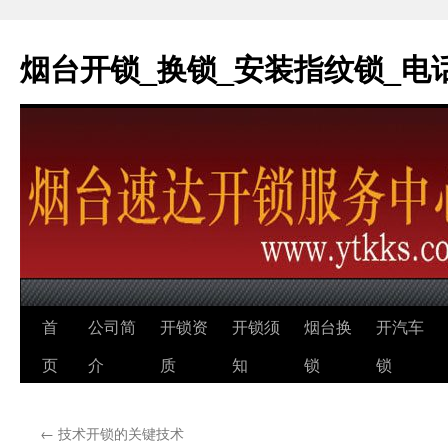
烟台开锁_换锁_安装指纹锁_电话：0
跳
首
公司简
开锁资
开锁须
烟台换
开汽车
至
页
介
质
知
锁
锁
正
←
技术开锁的关键技术
文