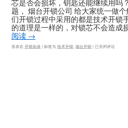
芯是否会损坏，钥匙还能继续用吗
题， 烟台开锁公司 给大家统一做个
们开锁过程中采用的都是技术开锁
的道理是一样的，对锁芯不会造成
阅读
→
烟
发表在
开锁杂谈
|
标签为
技术开锁
,
烟台开锁
|
已关闭评论
台
开
锁
公
司
开
锁
后
钥
匙
还
能
用
吗