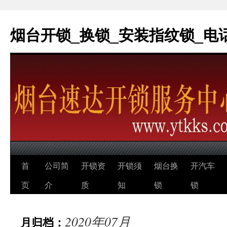
烟台开锁_换锁_安装指纹锁_电话：0
跳
首
公司简
开锁资
开锁须
烟台换
开汽车
至
页
介
质
知
锁
锁
正
2020年07月
月归档：
文