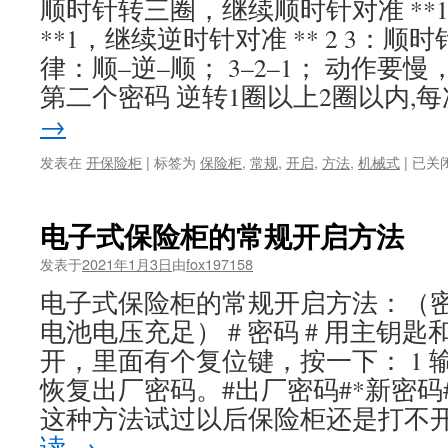
顺时针转三圈，继续顺时针对准 **1
处
**1，继续逆时针对准 ** 2 3：顺时
理
方
律：顺–逆–顺； 3–2–1； 动作要
法
第二个密码 逆转1圈以上2圈以内,
→
机
发表在
开保险柜
|
标签为
保险柜
,
常规
,
开启
,
方法
,
机械式
|
已关
械
式
保
电子式保险柜的常规开启方法
险
柜
发表于
2021年1月3日
由
fox197158
的
电子式保险柜的常规开启方法：（
常
规
电池电压充足） # 密码 # 用主钥
开
开，里面有个复位键，按一下： 1 输
启
方
恢复出厂密码。#出厂密码#*新密码
法
这种方法试过以后保险柜还是打不
读
→