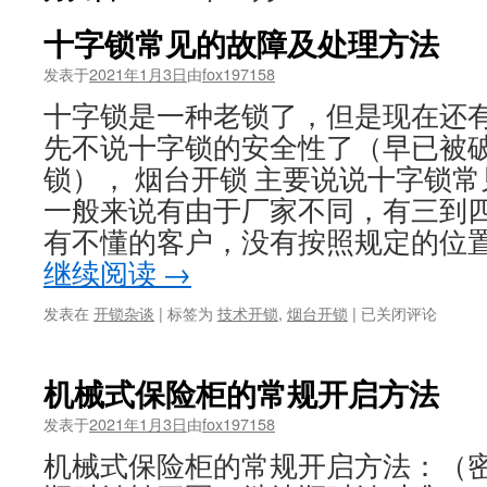
十字锁常见的故障及处理方法
发表于
2021年1月3日
由
fox197158
十字锁是一种老锁了，但是现在还
先不说十字锁的安全性了（早已被
锁）， 烟台开锁 主要说说十字锁常
一般来说有由于厂家不同，有三到
有不懂的客户，没有按照规定的位
继续阅读
→
十
发表在
开锁杂谈
|
标签为
技术开锁
,
烟台开锁
|
已关闭评论
字
锁
常
机械式保险柜的常规开启方法
见
的
发表于
2021年1月3日
由
fox197158
故
机械式保险柜的常规开启方法：（密
障
及