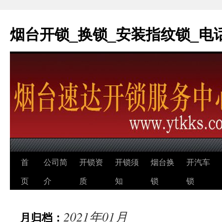
烟台开锁_换锁_安装指纹锁_电话：0
跳
首
公司简
开锁资
开锁须
烟台换
开汽车
至
页
介
质
知
锁
锁
正
2021年01月
月归档：
文