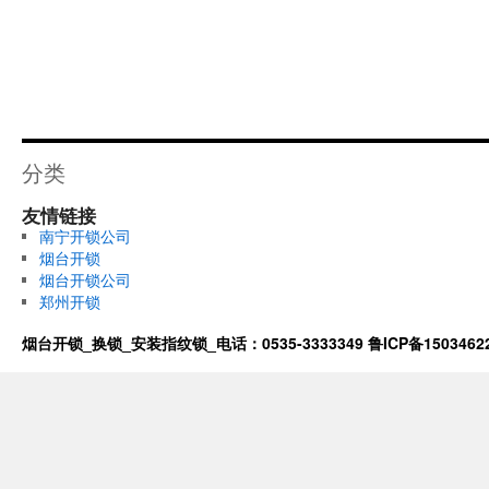
分类
友情链接
南宁开锁公司
烟台开锁
烟台开锁公司
郑州开锁
烟台开锁_换锁_安装指纹锁_电话：0535-3333349
鲁ICP备1503462