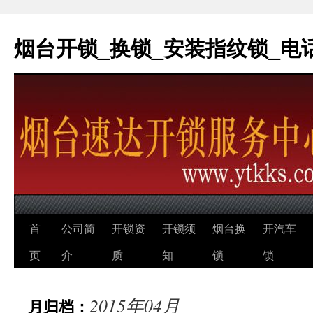
烟台开锁_换锁_安装指纹锁_电话：0
跳
首
公司简
开锁资
开锁须
烟台换
开汽车
至
页
介
质
知
锁
锁
正
2015年04月
月归档：
文