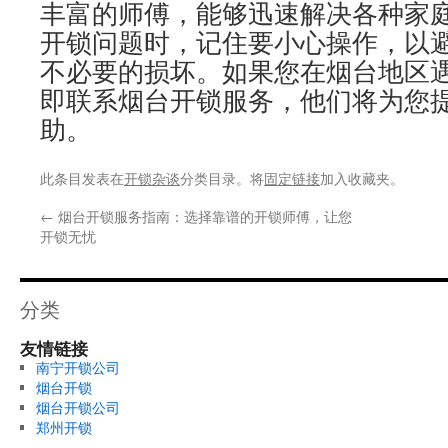
丰富的师傅，能够迅速解决各种家
开锁问题时，记住要小心操作，以
不必要的损坏。如果您在烟台地区
即联系烟台开锁服务，他们将为您
助。
此条目发表在
开锁杂谈
分类目录。将
固定链接
加入收藏夹。
←
烟台开锁服务指南：选择靠谱的开锁师傅，让您
开锁无忧
分类
友情链接
南宁开锁公司
烟台开锁
烟台开锁公司
郑州开锁