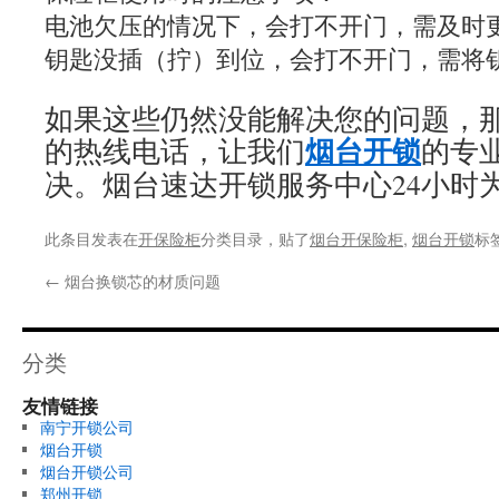
电池欠压的情况下，会打不开门，需及时
钥匙没插（拧）到位，会打不开门，需将
如果这些仍然没能解决您的问题，
烟台开锁
的热线电话，让我们
的专
决。烟台速达开锁服务中心24小时为
此条目发表在
开保险柜
分类目录，贴了
烟台开保险柜
,
烟台开锁
标
←
烟台换锁芯的材质问题
分类
友情链接
南宁开锁公司
烟台开锁
烟台开锁公司
郑州开锁