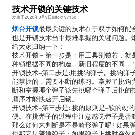
技术开锁的关键技术
发表于
2020年3月9日
由
fox197158
烟台开锁
最最关键的技术在于双手如何配
也是开锁技术当中最难掌握的关键问题。
给大家归纳一下：
技术开锁－第一步是：用工具别锁芯．就是
种锁根据不同的构造，新旧程度的不同，“
开锁技术–第二步是:用挑钩弹子。挑钩弹
能掌握的，需要不断的练习。掌握了挑钩
断和掌握哪个弹子该先挑哪个弹子后挑的
顺序才能快速开启锁。
开锁技术–第三步是:.挑的原则是–软的硬
硬。在挑弹子的过程中注意感觉弹子是否畸
那么如何来判断是不是畸形弹子呢? 如果
位那它是普通弹子；如果弹子上挑时突然