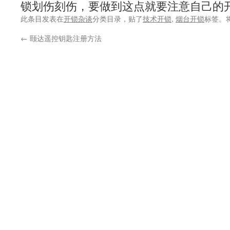
锁划伤刻伤，要做到这点就要注意自己的
此条目发表在
开锁杂谈
分类目录，贴了
技术开锁
,
烟台开锁
标签。
←
颐达遥控钥匙注册方法