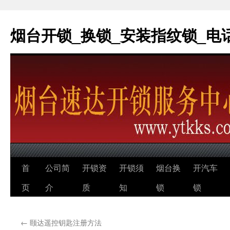
烟台开锁_换锁_安装指纹锁_电话：0
跳
首
公司简
开锁资
开锁须
烟台换
开汽车
至
页
介
质
知
锁
锁
正
←
颐达遥控钥匙注册方法
文