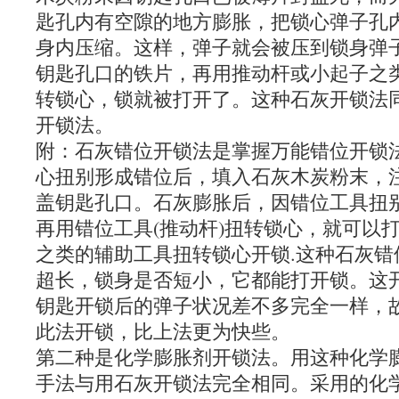
匙孔内有空隙的地方膨胀，把锁心弹子孔
身内压缩。这样，弹子就会被压到锁身弹
钥匙孔口的铁片，再用推动杆或小起子之
转锁心，锁就被打开了。这种石灰开锁法
开锁法。
附：石灰错位开锁法是掌握万能错位开锁
心扭别形成错位后，填入石灰木炭粉末，
盖钥匙孔口。石灰膨胀后，因错位工具扭
再用错位工具(推动杆)扭转锁心，就可以
之类的辅助工具扭转锁心开锁.这种石灰错
超长，锁身是否短小，它都能打开锁。这
钥匙开锁后的弹子状况差不多完全一样，
此法开锁，比上法更为快些。
第二种是化学膨胀剂开锁法。用这种化学
手法与用石灰开锁法完全相同。采用的化