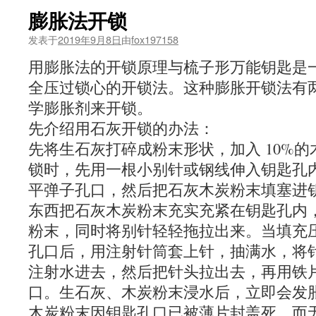
膨胀法开锁
发表于
2019年9月8日
由
fox197158
用膨胀法的开锁原理与梳子形万能钥匙是
全压过锁心的开锁法。这种膨胀开锁法有
学膨胀剂来开锁。
先介绍用石灰开锁的办法：
先将生石灰打碎成粉末形状，加入 10%
锁时，先用一根小别针或钢线伸入钥匙孔
平弹子孔口，然后把石灰木炭粉末填塞进
东西把石灰木炭粉末充实充紧在钥匙孔内
粉末，同时将别针轻轻拖拉出来。当填充
孔口后，用注射针筒套上针，抽满水，将
注射水进去，然后把针头拉出去，再用铁
口。生石灰、木炭粉末浸水后，立即会发
木炭粉末因钥匙孔口已被薄片封盖死，而