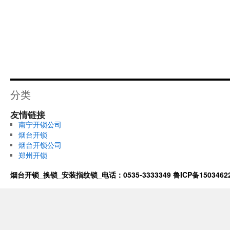
分类
友情链接
南宁开锁公司
烟台开锁
烟台开锁公司
郑州开锁
烟台开锁_换锁_安装指纹锁_电话：0535-3333349
鲁ICP备1503462