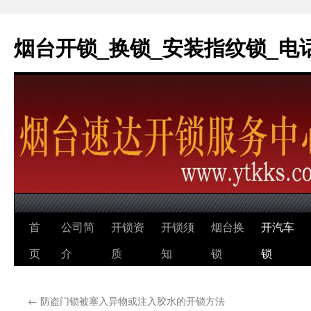
烟台开锁_换锁_安装指纹锁_电话：0
跳
首
公司简
开锁资
开锁须
烟台换
开汽车
至
页
介
质
知
锁
锁
正
←
防盗门锁被塞入异物或注入胶水的开锁方法
文