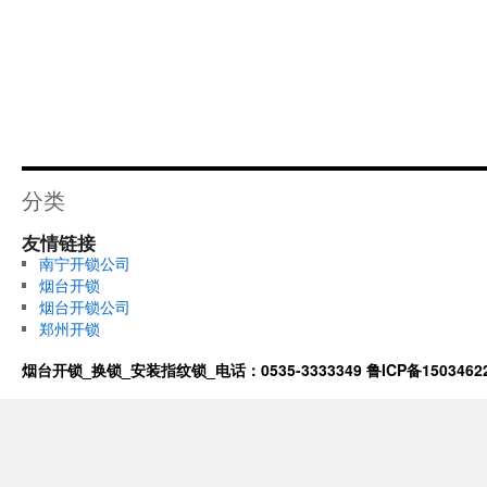
分类
友情链接
南宁开锁公司
烟台开锁
烟台开锁公司
郑州开锁
烟台开锁_换锁_安装指纹锁_电话：0535-3333349
鲁ICP备1503462