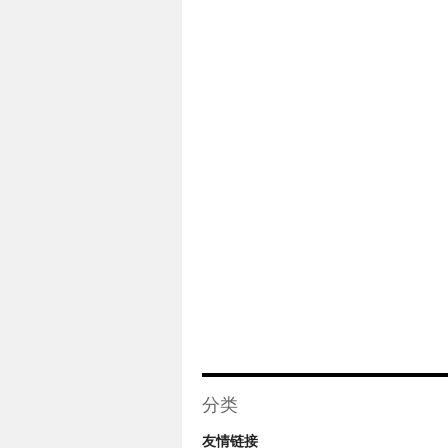
分类
友情链接