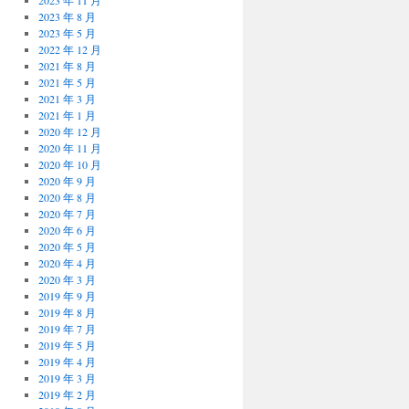
2023 年 11 月
2023 年 8 月
2023 年 5 月
2022 年 12 月
2021 年 8 月
2021 年 5 月
2021 年 3 月
2021 年 1 月
2020 年 12 月
2020 年 11 月
2020 年 10 月
2020 年 9 月
2020 年 8 月
2020 年 7 月
2020 年 6 月
2020 年 5 月
2020 年 4 月
2020 年 3 月
2019 年 9 月
2019 年 8 月
2019 年 7 月
2019 年 5 月
2019 年 4 月
2019 年 3 月
2019 年 2 月