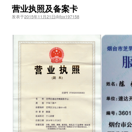
营业执照及备案卡
发表于
2015年11月21日
由
fox197158