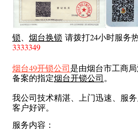
锁
、
烟台换锁
请拨打24小时服务
3333349
烟台49开锁公司
是由烟台市工商局
备案的指定
烟台开锁公司
。
我公司技术精湛、上门迅速、服务
客户好评。
服务内容：