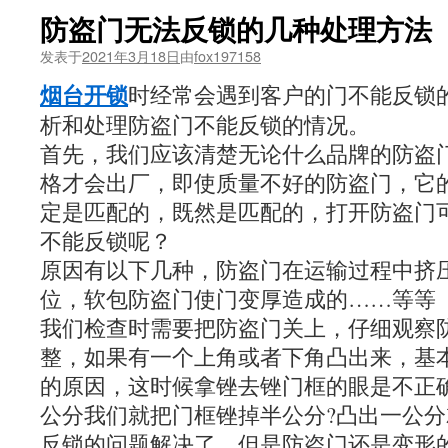
防盗门无法反锁的几种处理方法
发表于
2021年3月18日
由
fox197158
烟台开锁
时经常会遇到客户的门不能反锁
析和处理防盗门不能反锁的情况。
首先，我们应该清楚无论什么品牌的防盗
格才会出厂，即使质量不好的防盗门，它
定是匹配的，既然是匹配的，打开防盗门
不能反锁呢？
原因有以下几种，防盗门在运输过程中挤
位，软包防盗门使门变厚造成的……等等
我们检查时需要把防盗门关上，仔细观察
整，如果有一个上角或者下角凸出来，基
的原因，这时候拿锉去锉门框的眼是不正
公分我们就把门框锉掉半公分?凸出一公
反锁的问题解决了，但是防盗门还是变形