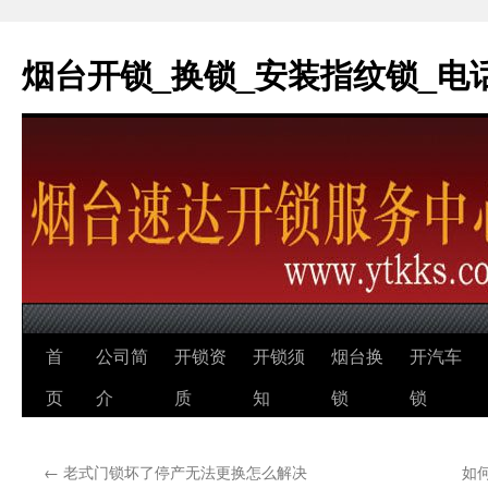
烟台开锁_换锁_安装指纹锁_电话：0
跳
首
公司简
开锁资
开锁须
烟台换
开汽车
至
页
介
质
知
锁
锁
正
←
老式门锁坏了停产无法更换怎么解决
如
文