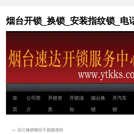
烟台开锁_换锁_安装指纹锁_电话：0
跳
首
公司简
开锁资
开锁须
烟台换
开汽车
至
页
介
质
知
锁
锁
正
←
自己修锁螺丝不能随便拆
文