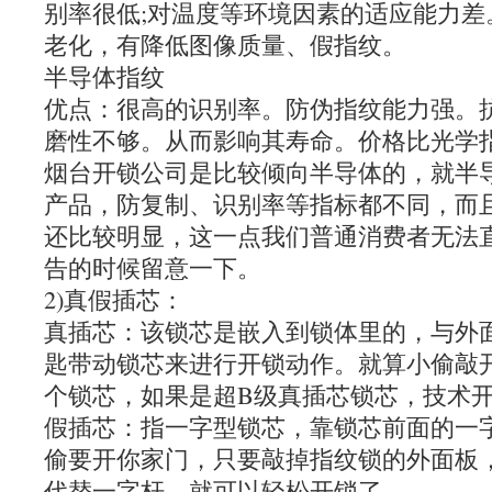
别率很低;对温度等环境因素的适应能力差
老化，有降低图像质量、假指纹。
半导体指纹
优点：很高的识别率。防伪指纹能力强。
磨性不够。从而影响其寿命。价格比光学
烟台开锁公司是比较倾向半导体的，就半
产品，防复制、识别率等指标都不同，而
还比较明显，这一点我们普通消费者无法
告的时候留意一下。
2)真假插芯：
真插芯：该锁芯是嵌入到锁体里的，与外
匙带动锁芯来进行开锁动作。就算小偷敲
个锁芯，如果是超B级真插芯锁芯，技术开
假插芯：指一字型锁芯，靠锁芯前面的一
偷要开你家门，只要敲掉指纹锁的外面板
代替一字杆，就可以轻松开锁了