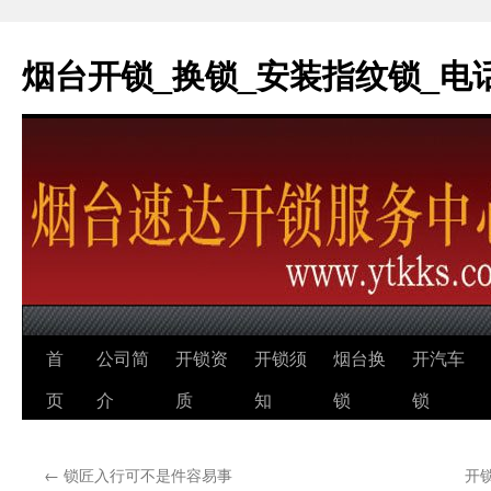
烟台开锁_换锁_安装指纹锁_电话：0
跳
首
公司简
开锁资
开锁须
烟台换
开汽车
至
页
介
质
知
锁
锁
正
←
锁匠入行可不是件容易事
开
文