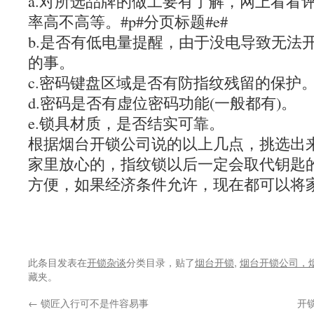
a.对所选品牌的做工要有了解，网上看看
率高不高等。#p#分页标题#e#
b.是否有低电量提醒，由于没电导致无法
的事。
c.密码键盘区域是否有防指纹残留的保护
d.密码是否有虚位密码功能(一般都有)。
e.锁具材质，是否结实可靠。
根据烟台开锁公司说的以上几点，挑选出
家里放心的，指纹锁以后一定会取代钥匙
方便，如果经济条件允许，现在都可以将
此条目发表在
开锁杂谈
分类目录，贴了
烟台开锁
,
烟台开锁公司，
藏夹。
←
锁匠入行可不是件容易事
开