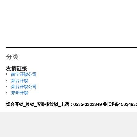
分类
友情链接
南宁开锁公司
烟台开锁
烟台开锁公司
郑州开锁
烟台开锁_换锁_安装指纹锁_电话：0535-3333349
鲁ICP备1503462