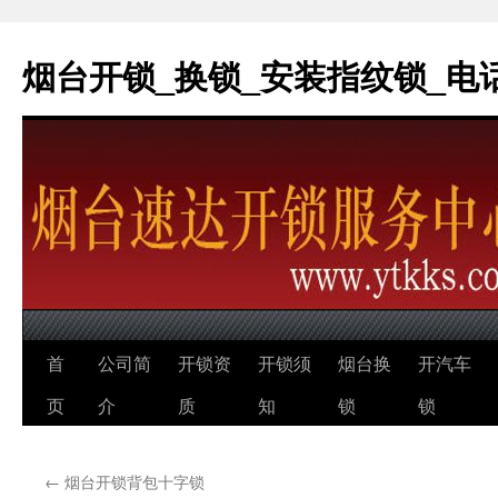
烟台开锁_换锁_安装指纹锁_电话：0
跳
首
公司简
开锁资
开锁须
烟台换
开汽车
至
页
介
质
知
锁
锁
正
←
烟台开锁背包十字锁
文