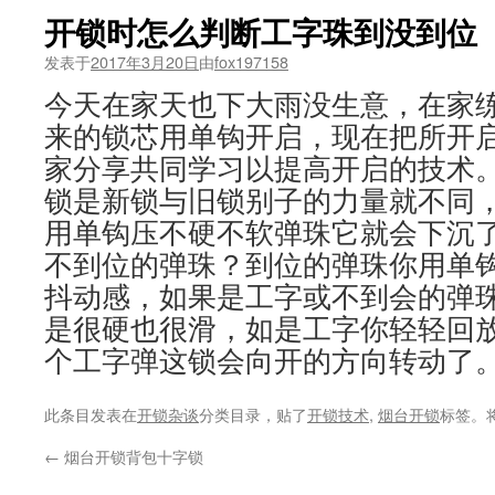
开锁时怎么判断工字珠到没到位
发表于
2017年3月20日
由
fox197158
今天在家天也下大雨没生意，在家
来的锁芯用单钩开启，现在把所开
家分享共同学习以提高开启的技术
锁是新锁与旧锁别子的力量就不同
用单钩压不硬不软弹珠它就会下沉
不到位的弹珠？到位的弹珠你用单
抖动感，如果是工字或不到会的弹
是很硬也很滑，如是工字你轻轻回
个工字弹这锁会向开的方向转动了
此条目发表在
开锁杂谈
分类目录，贴了
开锁技术
,
烟台开锁
标签。
←
烟台开锁背包十字锁