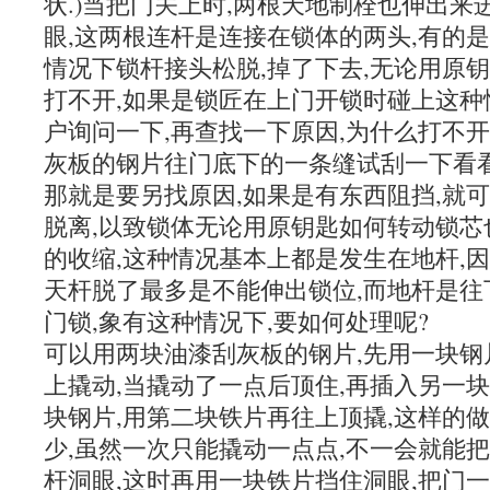
状.)当把门关上时,两根天地制栓也伸出
眼,这两根连杆是连接在锁体的两头,有的
情况下锁杆接头松脱,掉了下去,无论用原
打不开,如果是锁匠在上门开锁时碰上这种
户询问一下,再查找一下原因,为什么打不
灰板的钢片往门底下的一条缝试刮一下看看
那就是要另找原因,如果是有东西阻挡,就
脱离,以致锁体无论用原钥匙如何转动锁芯
的收缩,这种情况基本上都是发生在地杆,
天杆脱了最多是不能伸出锁位,而地杆是往
门锁,象有这种情况下,要如何处理呢?
可以用两块油漆刮灰板的钢片,先用一块钢
上撬动,当撬动了一点后顶住,再插入另一
块钢片,用第二块铁片再往上顶撬,这样的
少,虽然一次只能撬动一点点,不一会就能
杆洞眼,这时再用一块铁片挡住洞眼,把门