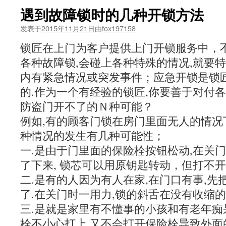
遇到故障锁时的几种开锁方法
发表于
2015年11月21日
由
fox197158
锁匠在上门为客户提供上门开锁服务中，不
各种故障锁,会碰上各种特殊的情况,就要特
内有紧急情况或突发事件；应急开锁是锁
的.作为一个有经验的锁匠,你要善于对付
防盗门开不了的Ｎ种可能？
例如,有的顾客门锁在房门里面无人的情况
种情况的发生有几种可能性；
一.是由于门里面的保险栓按钮松动,在关
了下来, 锁芯可以用原钥匙转动，但打不
二.是有的人因为有人在家,在门口有事,先
了.在关门时一用力,锁的斜舌在没有收缩的
三.是就是家里有不懂事的小孩和有老年痴
栓不小心打上,又不会打开保险栓导致外面