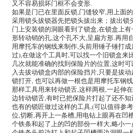
又不容易损坏门框不会变形.
如果是门已在里面反锁,门缝较窄,用上面
采用锁头拔锁器先把锁头拔出来；拔出锁头
门上安装锁的洞眼看到了锁盒,在锁盒上有
形转动销的孔,这个孔不大,呈扁方形.再用
用摩托车的钢线来制作,头前用锤子锤打成
过),在做这个工具时,可以找一个旧锁盒来
几次就能准确的找到保险片的位置,这时可
入去拔动锁盒内部的保险挡片,只要是拔动
锁打开, 也可以再做一根也是用摩托车钢
那样工具用来转动锁舌,这样两根,一起伸
边转动锁舌,有时已把保险片打起了还不知
也有的锁匠做过这样的工具,(可以值得参
位,切断,再开上一条槽,用电钻上眼再在凹
个铁条和起了上的凹的部份一样大,略小一
个铁条头前边打上和起子凹槽两边洞眼一样