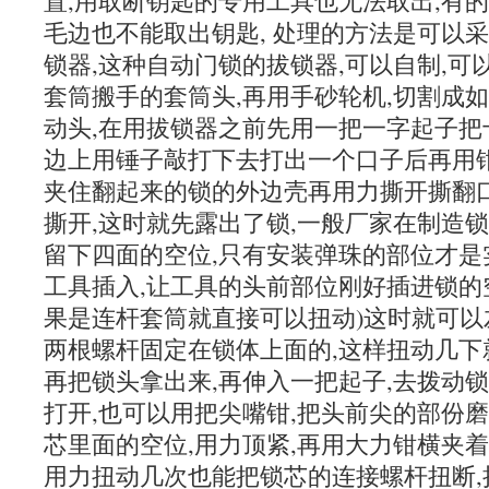
置,用取断钥匙的专用工具也无法取出,有
毛边也不能取出钥匙, 处理的方法是可以
锁器,这种自动门锁的拔锁器,可以自制,可
套筒搬手的套筒头,再用手砂轮机,切割成
动头,在用拔锁器之前先用一把一字起子把
边上用锤子敲打下去打出一个口子后再用钳
夹住翻起来的锁的外边壳再用力撕开撕翻口
撕开,这时就先露出了锁,一般厂家在制造
留下四面的空位,只有安装弹珠的部位才是
工具插入,让工具的头前部位刚好插进锁的空
果是连杆套筒就直接可以扭动)这时就可以
两根螺杆固定在锁体上面的,这样扭动几下
再把锁头拿出来,再伸入一把起子,去拨动
打开,也可以用把尖嘴钳,把头前尖的部份
芯里面的空位,用力顶紧,再用大力钳横夹
用力扭动几次也能把锁芯的连接螺杆扭断,