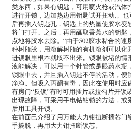
类东西，如果有钥匙，可用喷火枪或汽体
进行开锁，边加热边用钥匙试开扭动,。也
后再插入钥匙孔，钥匙上的热量使胶水变
将门打开。之后，再用蘸取香蕉水的钥匙
点地将胶水去除。“由于502胶水黏合的速度
种树脂胶，用溶解树脂的有机溶剂可以化
进锁眼里根本就取不出来。锁眼被堵的情
液能解决，可以用一个针管或是眼药水瓶
锁眼中去，并且插入钥匙不停的活动，便能
净净。但吸入丙酮有毒，因此在使用时应
有房门“反锁”有时可用插片或拉勾片开锁
出现故障，可采用手电钻钻锁的方法，或
后用工具开锁。
在前面已介绍了用万能大力钳扭断插芯门
手撬脱，再用大力钳扭断锁芯。