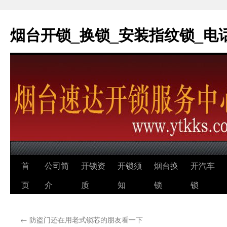
烟台开锁_换锁_安装指纹锁_电话：0
跳
首
公司简
开锁资
开锁须
烟台换
开汽车
至
页
介
质
知
锁
锁
正
←
防盗门还在用老式锁芯的朋友看一下
文