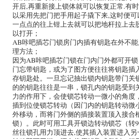
开后,再重新接上锁体就可以恢复正常.有
以采用先把门把手用起子撬下来,这时便可
一点点的往上钳上去就可以把地杆拉上去脱
以打开；
AB咔吧插芯门锁房门内插有钥匙在外不
理方法；
因为AB咔吧插芯门锁在门内门外都可开
门忘带钥匙，或为了图方便往往将钥匙插
存钥匙处。一旦忘记抽出锁内钥匙带门关
的的钥匙往往是一串，锁孔内的钥匙受到
力的作用下，会使锁芯转动一微小的角度
插到位使锁芯转动（因门内的钥匙转动微
外移动，而将门外侧的插接装置顶入接合
锁）。此时可用工具开锁边转动锁芯（转9
丝往锁孔用力顶进去,使其插入装置进入另