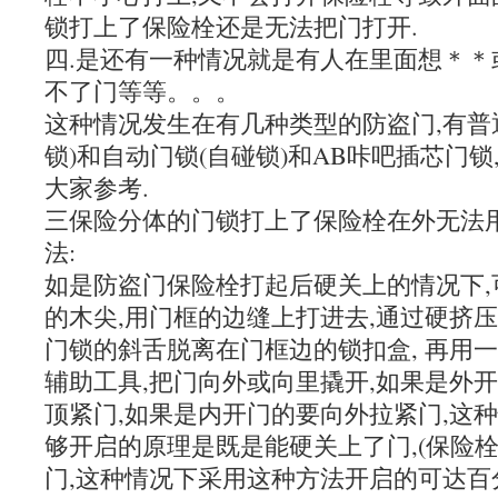
锁打上了保险栓还是无法把门打开.
四.是还有一种情况就是有人在里面想＊＊
不了门等等。。。
这种情况发生在有几种类型的防盗门,有普
锁)和自动门锁(自碰锁)和AB咔吧插芯门
大家参考.
三保险分体的门锁打上了保险栓在外无法
法:
如是防盗门保险栓打起后硬关上的情况下,
的木尖,用门框的边缝上打进去,通过硬挤压
门锁的斜舌脱离在门框边的锁扣盒, 再用
辅助工具,把门向外或向里撬开,如果是外
顶紧门,如果是内开门的要向外拉紧门,这
够开启的原理是既是能硬关上了门,(保险
门,这种情况下采用这种方法开启的可达百