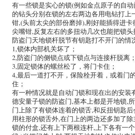
有一些锁是实心的锁(例如金点原子的自动门
的钻头分别在锁的左右两边各用电钻打上一
钳,(头前太尖的部份磨掉),刚好能插得进
尖嘴钳,反复左右的多扭动几次也能把锁头拔出
防盗门天地锁杆脱节有钥匙打不开门的情
1,锁体内部机关坏了；
2,防盗门的侧锁点或下锁点与连接杆脱离
3,固定锁体的螺丝松了，将门卡住；
4,最后一道打不开，保险栓开着，或着门
住；
有一种情况就是自动门锁和现在出的安装
德安量子锁的防盗门,基本上都是开地锁,
门上除了有锁体连着的锁舌,和反扭钥匙后
用柱形的锁舌外,在门上的两边还多加了除
锁的付盒,还有上下两根连杆,上下各有一