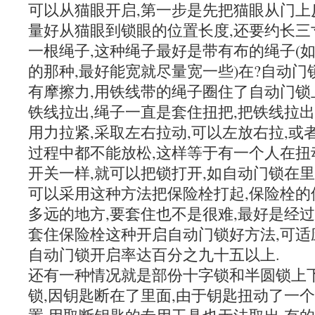
可以从猫眼开启,第一步是先把猫眼从门上
量好从猫眼到锁眼的位置长度,还要约长三
一根绳子,这种绳子最好是带有布的绳子(
的那种,最好能宽就尽量宽一些)在?自动
有摩擦力,用铁线带的绳子圈住了自动门锁
铁线拉出,绳子一直是套住扭把,把铁线拉
用力拉紧,采取左右拉动,可以左放右拉,或
过程中都不能放松,这样等于有一个人在扭
开关一样,就可以把锁打开,如自动门锁在
可以采用这种方法把保险栓打起,保险栓的
多远的地方,要套住也不是很难,最好是经
套住保险栓这种开启自动门锁好方法,可适
自动门锁开启率达百分之九十五以上.
还有一种情况就是部份十字锁和半圆锁上
锁,因钥匙断在了里面,由于钥匙扭动了一