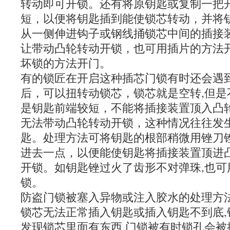
转动即可开锁。还有将原钥匙或复制一把
短，以便将钥匙插到能使锁芯转动，并将
从一侧伸进钩子或钢线捅锁芯中间的插接
让带动凸轮转动开锁，也可用插片的方法
坏锁的方法开门。
有的锁匠在开启这种插芯门锁有时还会遇
后，可以扭转动锁芯，锁芯就是空转,但是
是钥匙前端较短，不能将插接装置顶入凸
无法带动凸轮转动开锁，这种情况往往发
匙。处理方法可将钥匙的根部稍微用锉刀
进去一点，以便能使钥匙将插接装置顶进
开锁。如钥匙锉过火了齿形不对弹珠,也可
锁。
防盗门锁被塞入异物或注入胶水的处理方
锁芯无法正常插入钥匙或插入钥匙不到底,
发现锁芯里面有东西,门锁被有时锁孔会被