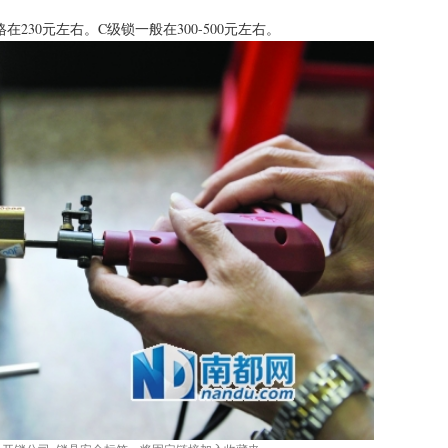
230元左右。C级锁一般在300-500元左右。