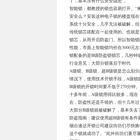
了，基本没有什么安全隐患”。
智能锁：都教授的锁也容易打开。“
安全么？安装这种电子锁的楼盘现在
系统十分安全，几乎无法被破解，但
传统锁芯搭配在一起使用的。也就是
锁芯，从而开启防盗门。所以智能锁
性能，市面上智能锁均价在3000
锁配备的是B级防盗锁锁芯，几秒钟
行业意见：大部分锁落后于时代
A级锁、B级锁、超B级锁是怎么划
情况下，使用技术开锁手段，A级锁
B级锁的开锁时间要不低于270分钟
十多年前，A级锁用得比较多，现在，
右，防盗性还是不错的，但十几年过去
大部分B级锁就被破解了，基本失去
防盗指南：建议使用超B级锁有条件
烟台速达开锁公司建议街坊们尽快换
这个锁就成功了。”此外街坊们要尽