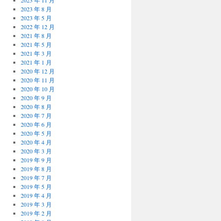
2023 年 11 月
2023 年 8 月
2023 年 5 月
2022 年 12 月
2021 年 8 月
2021 年 5 月
2021 年 3 月
2021 年 1 月
2020 年 12 月
2020 年 11 月
2020 年 10 月
2020 年 9 月
2020 年 8 月
2020 年 7 月
2020 年 6 月
2020 年 5 月
2020 年 4 月
2020 年 3 月
2019 年 9 月
2019 年 8 月
2019 年 7 月
2019 年 5 月
2019 年 4 月
2019 年 3 月
2019 年 2 月