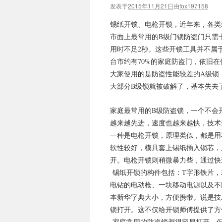
发表于
2015年11月21日
由
fox197158
锡纸开锁、电枪开锁，近年来，各类
市面上最常用的B级门锁防盗门只需
用时不足2秒。这些开锁工具并不属
台市约有70%的家庭防盗门，依旧
大家使用的是防盗性能较差的A级锁，
大部分B级锁就被破解了，基本失去
家庭最常用的B级防盗锁，一个不会
越来越先进，速度也越来越快，技术
一种是电枪开锁，原理类似，都是用
软性较好，模具套上锡纸插入锁芯，
开。电枪开锁则稍微暴力些，通过快
锡纸开锁的构件包括：T字形铁片，
电钻的电动枪、一块移动电源以及不
本新华字典大小，方便携带。说是技
锁打开。这不仅给开锁师傅提供了方
家庭常用的防盗锁都很容易打开，但