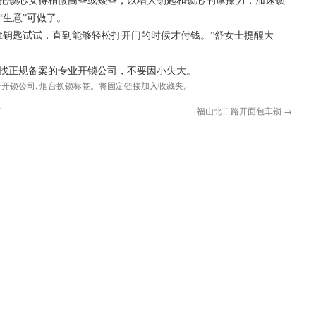
“生意”可做了。
拿钥匙试试，直到能够轻松打开门的时候才付钱。”舒女士提醒大
找正规备案的专业开锁公司，不要因小失大。
台开锁公司
,
烟台换锁
标签。将
固定链接
加入收藏夹。
下
福山北二路开面包车锁
→