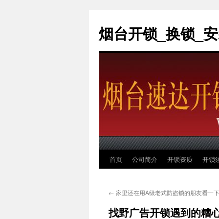
烟台开锁_换锁_安装
首页
公司简介
开锁资质
开锁
跳
至
←
家里还在用A级老式防盗锁的朋友看一
正
找野广告开锁遇到的糟
文