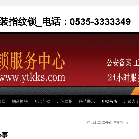
指纹锁_电话：0535-3333349
须知
烟台换锁
开汽车锁
开保险柜
锁芯展示
开锁杂谈
开锁大
下
福山北二路开面包车锁
→
心事