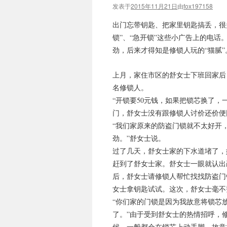
发表于
2015年11月21日
由
fox197158
出门忘带钥匙、把家里钥匙搞丢，很
锁”、“急开锁”这些小广告上的电
劲，后来才得知是修锁人玩的“猫腻”
上月，家住市区的舒女士下班回家后
名修锁人。
“开锁要50元钱，如果把锁芯换了，
门，舒女士没有跟修锁人讨价还价便
“我们家原来的防盗门锁就不太好开
劲。”舒女士说。
过了几天，舒女士家的下水道堵了，
赶到了舒女士家。舒女士一眼就认出
后，舒女士请修锁人帮忙找找防盗门
女士拿钥匙试试。这次，舒女士毫不
“你们家的门锁是因为我故意将锁芯
了。”由于受到舒女士的热情招呼，
候，一般都会在锁芯上动手脚，故意