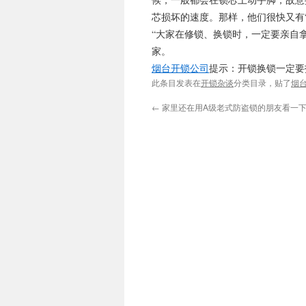
芯损坏的速度。那样，他们很快又有
“大家在修锁、换锁时，一定要亲自
家。
烟台开锁公司
提示：开锁换锁一定要
此条目发表在
开锁杂谈
分类目录，贴了
烟
←
家里还在用A级老式防盗锁的朋友看一