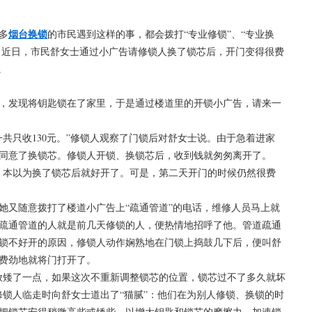
烟台换锁
多
的市民遇到这样的事，都会拨打“专业修锁”、“专业换
话。近日，市民舒女士通过小广告请修锁人换了锁芯后，开门变得很费
。
，发现将钥匙锁在了家里，于是通过楼道里的开锁小广告，请来一
一共只收130元。”修锁人观察了门锁后对舒女士说。由于急着进家
同意了换锁芯。修锁人开锁、换锁芯后，收到钱就匆匆离开了。
，本以为换了锁芯后就好开了。可是，第二天开门的时候仍然很费
她又随意拨打了楼道小广告上“疏通管道”的电话，维修人员马上就
疏通管道的人就是前几天修锁的人，便热情地招呼了他。管道疏通
锁不好开的原因，修锁人动作娴熟地在门锁上捣鼓几下后，便叫舒
费劲地就将门打开了。
放矮了一点，如果这次不重新调整锁芯的位置，锁芯过不了多久就坏
修锁人临走时向舒女士道出了“猫腻”：他们在为别人修锁、换锁的时
把锁芯安得稍微高些或矮些，以增大钥匙和锁芯的摩擦力，加速锁