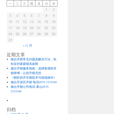
一
二
三
四
五
六
日
1
2
3
4
5
6
7
8
9
10
11
12
13
14
15
16
17
18
19
20
21
22
23
24
25
26
27
28
29
30
31
« 11 月
近期文章
烟台开锁常见问题及解决方法，轻
松应对家庭锁具故障
烟台开锁服务指南：选择靠谱的开
锁师傅，让您开锁无忧
《锁匠的开车锁技术与现场操作》
烟台开发区开锁 电话0535-3333349
烟台开锁公司电话-莱山0535-
3333349
归档