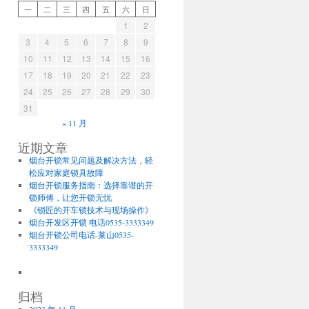
一
二
三
四
五
六
日
1
2
3
4
5
6
7
8
9
10
11
12
13
14
15
16
17
18
19
20
21
22
23
24
25
26
27
28
29
30
31
« 11 月
近期文章
烟台开锁常见问题及解决方法，轻
松应对家庭锁具故障
烟台开锁服务指南：选择靠谱的开
锁师傅，让您开锁无忧
《锁匠的开车锁技术与现场操作》
烟台开发区开锁 电话0535-3333349
烟台开锁公司电话-莱山0535-
3333349
归档