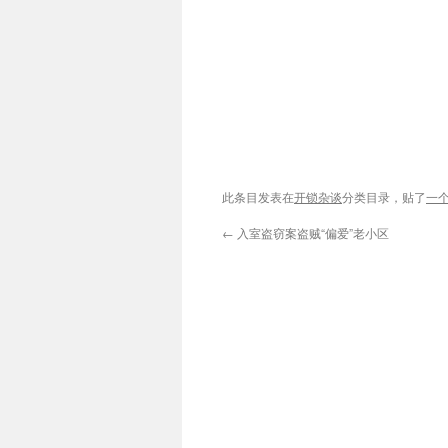
此条目发表在
开锁杂谈
分类目录，贴了
一
←
入室盗窃案盗贼“偏爱”老小区