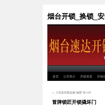
烟台开锁_换锁_安装
首页
公司简介
开锁资质
开锁
跳
至
←
入室盗窃案盗贼“偏爱”老小区
正
冒牌锁匠开锁撬坏门
文