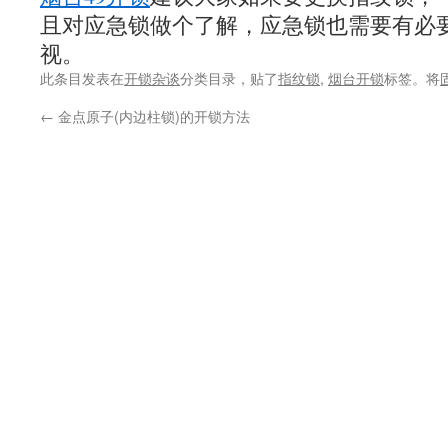
且对应急锁做个了解，应急锁也需要有必
视。
此条目发表在
开锁杂谈
分类目录，贴了
指纹锁
,
烟台开锁
标签。将
←
金点原子(内边柱锁)的开锁方法