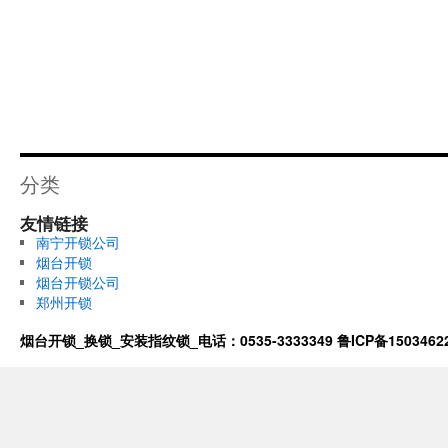
分类
友情链接
南宁开锁公司
烟台开锁
烟台开锁公司
郑州开锁
烟台开锁_换锁_安装指纹锁_电话：0535-3333349
鲁ICP备1503462