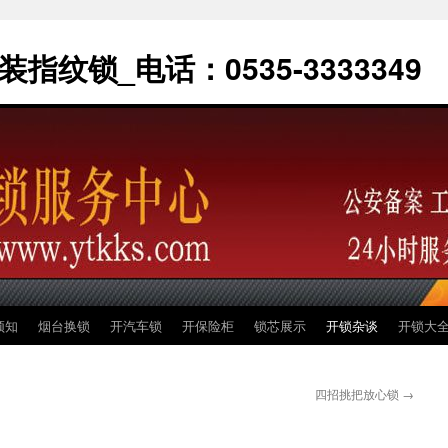
指纹锁_电话：0535-3333349
须知
烟台换锁
开汽车锁
开保险柜
锁芯展示
开锁杂谈
开锁大
四招挑把放心锁
→