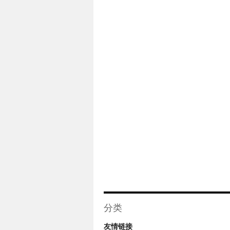
分类
友情链接