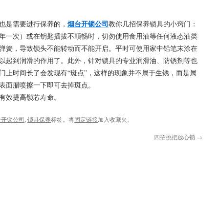
烟台开锁公司
也是需要进行保养的，
教你几招保养锁具的小窍门：
年一次）或在钥匙插拔不顺畅时，切勿使用食用油等任何液态油类
弹簧，导致锁头不能转动而不能开启。平时可使用家中铅笔末涂在
以起到润滑的作用了。此外，针对锁具的专业润滑油、防锈剂等也
门上时间长了会发现有“斑点”，这样的现象并不属于生锈，而是属
表面腊喷擦一下即可去掉斑点。
有效提高锁芯寿命。
台开锁公司
,
锁具保养
标签。将
固定链接
加入收藏夹。
四招挑把放心锁
→