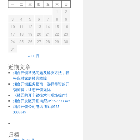
一
二
三
四
五
六
日
1
2
3
4
5
6
7
8
9
10
11
12
13
14
15
16
17
18
19
20
21
22
23
24
25
26
27
28
29
30
31
« 11 月
近期文章
烟台开锁常见问题及解决方法，轻
松应对家庭锁具故障
烟台开锁服务指南：选择靠谱的开
锁师傅，让您开锁无忧
《锁匠的开车锁技术与现场操作》
烟台开发区开锁 电话0535-3333349
烟台开锁公司电话-莱山0535-
3333349
归档