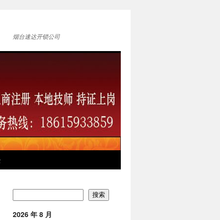
烟台速达开锁公司
全
搜索
2026 年 8 月