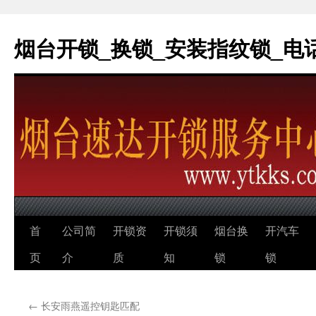
烟台开锁_换锁_安装指纹锁_电话：0
跳
首
公司简
开锁资
开锁须
烟台换
开汽车
至
页
介
质
知
锁
锁
正
←
长安雨燕遥控钥匙匹配
文