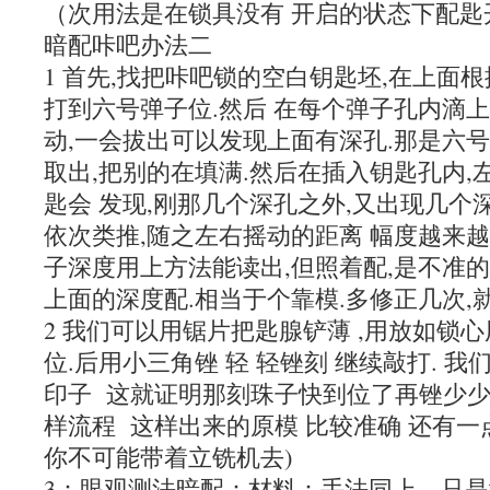
（次用法是在锁具没有 开启的状态下配匙
暗配咔吧办法二
1 首先,找把咔吧锁的空白钥匙坯,在上面
打到六号弹子位.然后 在每个弹子孔内滴上
动,一会拔出可以发现上面有深孔.那是六号
取出,把别的在填满.然后在插入钥匙孔内,
匙会 发现,刚那几个深孔之外,又出现几个
依次类推,随之左右摇动的距离 幅度越来越
子深度用上方法能读出,但照着配,是不准的
上面的深度配.相当于个靠模.多修正几次,
2 我们可以用锯片把匙腺铲薄 ,用放如锁
位.后用小三角锉 轻 轻锉刻 继续敲打. 
印子 这就证明那刻珠子快到位了再锉少少 
样流程 这样出来的原模 比较准确 还有一点
你不可能带着立铣机去)
3：眼观测法暗配：材料：手法同上，只