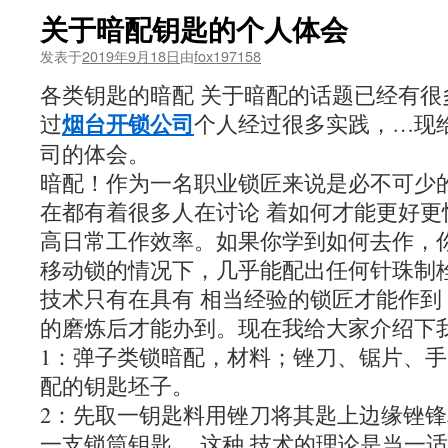
关于暗配钥匙的个人体会
发表于
2019年9月18日
由
fox197158
各类钥匙的暗配 关于暗配的话题已经有很
烟台开锁公司
过
个人经过很多实践，…现
司的体会。
暗配！作为一名职业锁匠来说是必不可少
在都有着很多人在讨论 着如何才能更好更
高日常工作效率。如果你学到如何去作，你
移动锁的情况下，几乎能配出任何针珠制
技术只有在具有 相当经验的锁匠才能作到
的磨炼后才能办到。现在我给大家介绍下我
1：弹子类锁暗配，材料；锉刀、锯片、
配的钥匙坯子。
2：先取一钥匙料用锉刀将其匙上边缘锉
一支锁筒钥匙。
这种 技术的理论是当一