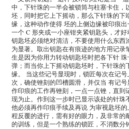
中，下针珠的一半会被锁筒与柱塞卡住，以
坯，同时把它上下摇动，那么下针珠的下
缘，这种动作使得 坯的上侧边缘被印痕出
一个 C 形夹或一小座钳夹紧钥匙头，才好
钥匙坯必须绝对清洁，不要使用什么东西
为显著。取出钥匙在有痕迹的地方用记录
生是因为你用力转动钥匙坯时把各下针 珠
弹；而当你上下摇动钥匙坯时，下针珠的
缘。 当这些记号显现时，锁匠每次在记号
次，确使锉刻的凹槽圆滑，并仅当 有记号
作印痕的工作再锉刻，一点一点锉，直到
现为止。作到这一步时已显示该处的针珠
他必须再作印痕手续及再说 为审视匙坯的
程反覆的进行，需有好的眼力，及非常的耐
的训练，但是一个熟练的锁匠，不消数分