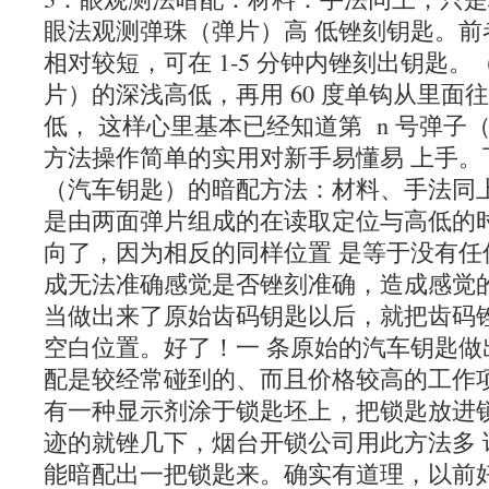
眼法观测弹珠（弹片）高 低锉刻钥匙。前
相对较短，可在 1-5 分钟内锉刻出钥匙
片）的深浅高低，再用 60 度单钩从里面
低， 这样心里基本已经知道第 n 号弹子（
方法操作简单的实用对新手易懂易 上手。
（汽车钥匙）的暗配方法：材料、手法同
是由两面弹片组成的在读取定位与高低的
向了，因为相反的同样位置 是等于没有任
成无法准确感觉是否锉刻准确，造成感觉的
当做出来了原始齿码钥匙以后，就把齿码
空白位置。好了！一 条原始的汽车钥匙做
配是较经常碰到的、而且价格较高的工作
有一种显示剂涂于锁匙坯上，把锁匙放进
迹的就锉几下，烟台开锁公司用此方法多 
能暗配出一把锁匙来。确实有道理，以前