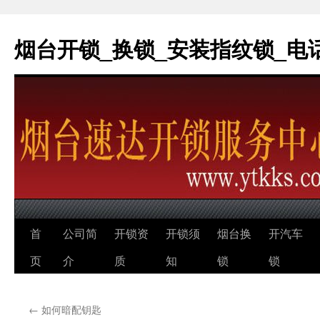
烟台开锁_换锁_安装指纹锁_电话：0
跳
首
公司简
开锁资
开锁须
烟台换
开汽车
至
页
介
质
知
锁
锁
正
←
如何暗配钥匙
文