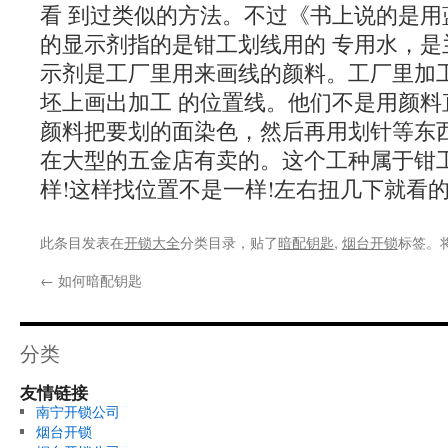
看 到过类似的方法。不过《书上说的是用
的显示剂指的是钳工划线用的 专用水，是
示剂是工厂里用来画线的颜料。工厂里加
坯上画出加工 的位置线。他们不是用颜料
颜料把要划的面染色，然后再用划针等东西
在大型的五金店有卖的。这个工种属于钳
样!这样找位置不是一样!左右扭几下就看的
此条目发表在
开锁大全
分类目录，贴了
暗配钥匙
,
烟台开锁
标签。
←
如何暗配钥匙
分类
友情链接
南宁开锁公司
烟台开锁