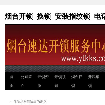
烟台开锁_换锁_安装指纹锁_电话：0
跳
首
公司简
开锁资
开锁须
烟台换
开汽车
至
页
介
质
知
锁
锁
正
←
保险柜与保险箱的定义
文