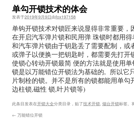
单勾开锁技术的体会
发表于
2019年9月9日
由
fox197158
单钩开锁技术对锁匠来说显得非常重要，
在开启汽车弹片锁和民用弹 珠锁时都用得
和汽车弹片锁由于钥匙丢了需要配制，或者
或弹子以便换一把钥匙时，都需要先打开
使锁心转动开锁最简 便的方法就是使用单
锁是以万能错位开锁法为基础的, 所以它
片制栓的锁。并不是所有的锁都能用单勾开
边柱锁,磁性 锁,叶片锁等)
此条目发表在
开锁大全
分类目录，贴了
技术开锁
,
烟台开锁
标签。
←
万能错位开锁