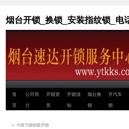
烟台开锁_换锁_安装指纹锁_电话：0
跳
首
公司简
开锁资
开锁须
烟台换
开汽车
至
页
介
质
知
锁
锁
正
←
勾形万能钥匙开锁
文