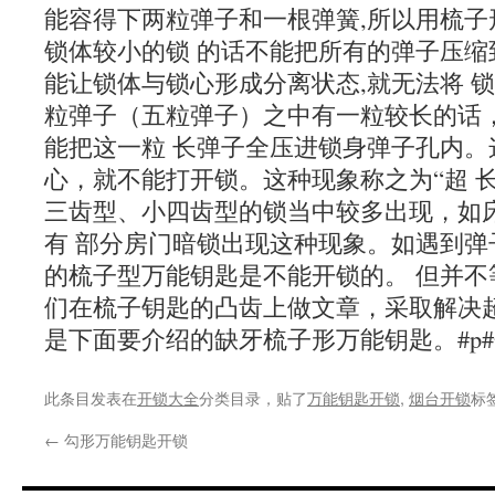
能容得下两粒弹子和一根弹簧,所以用梳子
锁体较小的锁 的话不能把所有的弹子压缩
能让锁体与锁心形成分离状态,就无法将 
粒弹子（五粒弹子）之中有一粒较长的话
能把这一粒 长弹子全压进锁身弹子孔内。
心，就不能打开锁。这种现象称之为“超 
三齿型、小四齿型的锁当中较多出现，如
有 部分房门暗锁出现这种现象。如遇到弹
的梳子型万能钥匙是不能开锁的。 但并不
们在梳子钥匙的凸齿上做文章，采取解决
是下面要介绍的缺牙梳子形万能钥匙。#p#
此条目发表在
开锁大全
分类目录，贴了
万能钥匙开锁
,
烟台开锁
标
←
勾形万能钥匙开锁