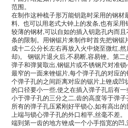
范围。
在制作这种梳子形万能钥匙时采用的钢材
料, 也可以用老式大钟上的发条,也有采用
较薄的钢材,可以自如的插入钥匙孔内而且
条的限制。用钢锯片来制作时首先把钢锯片
成十二公分长左右再放入火中烧至微红,然
却)。 钢锯片退火后,不易断,容易锉。第
弹子和弹簧取出,钢锯片或不锈钢尺对准锁
最窄的一面来锉锯片,每个弹子孔的对应的
个弹子孔的之间距离对应的锯片上锉成凹
的口径要小一些,使之在插入弹子孔后有一
小于弹子孔的三分之二,齿的高度等于弹子
所有的弹子孔压紧刚好平锁心,如有高出的
上端与锁心弹子孔的外口相平,丝毫不差。
端到第一齿的地方锉成一个小手指宽的凹,