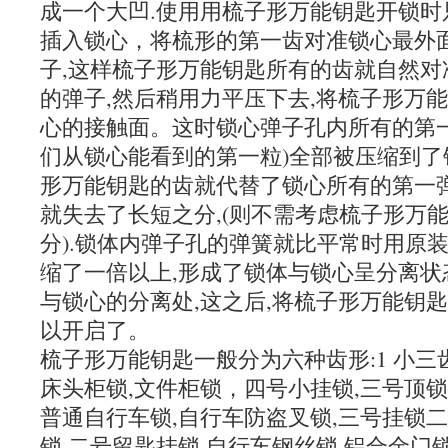
成一个大凹.使用用梳子形万能钥匙开锁时
插入锁心，将梳形的第一齿对准锁心最外
子,这样梳子形万能钥匙所有的齿就自然对
的弹子,然后稍用力平压下去,将梳子形万
心的接触面。这时锁心弹子孔内所有的第一
们从锁心能看到的第一粒)全部被压缩到
形万能钥匙的齿就代替了锁心所有的第一弹
就失去了长短之分,(则不需考虑梳子形万
分).锁体内弹子孔的弹簧就比平常时用原
缩了一倍以上,形成了锁体与锁心呈分离状
与锁心的分离处,这之后,将梳子形万能钥
以开启了。
梳子形万能钥匙一般分为六种齿形:1 小三齿
床头柜锁,文件柜锁，四号小挂锁,三号顶锁
普通自行车锁,自行车防盗叉锁,三号挂锁
锁,二号留匙挂锁,自行车钢丝锁,铝合金门