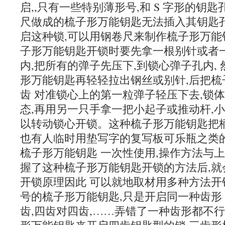
启,,只有一些特别薄形号,和 S 字形的钥
尺做成的梳子形万能钥匙无法插入其钥匙孔
启这种锁,可以用钢卷尺来制作梳子形万能
子形万能钥匙开锁时要先拿一根别针或者
内,把所有的弹子先压下,到锁心弹子孔内,
形万能钥匙再轻轻拉出钢丝或别针,后把梳
齿 对准锁心上的第一粒弹子轻压下去,锁
态,再用另一只手拿一把小起子或推动杆,
以转动锁心开锁。这种梳子形万能钥匙把柄
也有人临时用垫写字的复写板可乐瓶之类
梳子形万能钥匙 一次性使用,操作方法与
握了这种梳子形万能钥匙开锁的方法后,就
开锁原理因此 可以就地取材用多种方法开
号的梳子形万能钥匙,只是开启同一种齿形
齿,四齿对四齿,……弄错了一种齿形都不