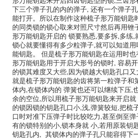
形万能钥匙来开启四齿钥匙型的锁,三齿形
下三个弹子孔的内的弹子, 还有一个弹子
能打开。所以在制作这种梳子形万能钥匙时
的同类锁的锁心取来对照尺寸然后再用锉子
形万能钥匙开启的 锁要熟悉,要多拆,多练
锁心就要懂得有多少粒弹子,就可以知道用
能钥匙。 但是梳子形万能钥匙在运用时也
形万能钥匙用于开启大形号的锁时, 容易开
的锁其难度又大些,因为锁越大钥匙孔口又大
就是梳子形万能钥匙的齿将第一粒弹子和
体内,在锁体内的 弹簧也还可以继续下压
余的空位,所以用梳子形万能钥匙来开启就 
的锁因锁的钥匙孔口小,浅,弹簧较短,把
口时对准下压弹子时比较吃力,甚至倒至弹
有的锁特别的小,锁本身就 小,若用原装
钥匙孔内, 其锁体内的弹子孔只能容得下一