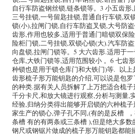
自行车防盗钢丝锁,链条锁等。3 小五齿形,
三号挂锁,一号留匙挂锁,普通自行车锁,双
锁(小),拉闸门锁,自行车防盗叉锁,大号防盗
齿形,作用也较多,适用于普通门暗锁双保险
险柜门锁,二号挂锁,双锁心锁(大).汽车防
向盘锁,拉闸门锁等。5 大六齿形.适用于一
仓库,大铁门锁等,适用范围较小 。6 七齿形
种锁也是用于锁仓库门和大铁门)等. 以上
齿形梳子形万能钥匙的介绍,可以说是包罗
的种类.据有关人员拆解了上万把适合梳子
千分卡尺,和放大镜进行观察,分析与测量,
经验,归纳分类得出能够开启锁的六种梳子
家生产的锁心,弹子孔不同,(有的是反槽 
条槽 有的有两条或三条槽 ),但是绝大多数
钢尺或钢锯片做成的梳子形万能钥匙都能