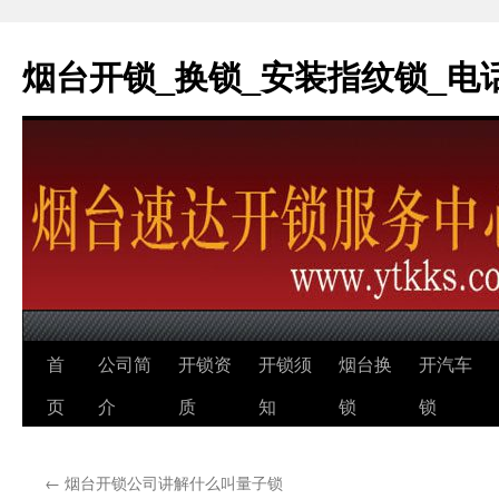
烟台开锁_换锁_安装指纹锁_电话：0
跳
首
公司简
开锁资
开锁须
烟台换
开汽车
至
页
介
质
知
锁
锁
正
←
烟台开锁公司讲解什么叫量子锁
文