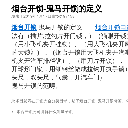
烟台开锁-鬼马开锁的定义
发表于
2019年4月17日
由
fox197158
烟台开锁
-鬼马开锁的定义——
烟台开锁电
法有（插片,拉勾片开门锁，）（猫眼开锁）
（用小飞机夹开挂锁）、（用大飞机夹开
的大锁》），（烟台开锁用大飞机夹开汽
机夹开汽车排档锁）、（用刀片开锁），（
开球形门锁，用细钢丝做成拉钩开执手锁
头尺，双头尺，气囊，开汽车门），……
鬼马开锁的范畴。
此条目发表在
开锁大全
分类目录，贴了
烟台开锁
,
鬼马开锁
标签。
←
烟台开锁公司讲解什么叫量子锁