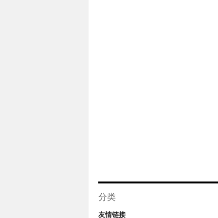
分类
友情链接