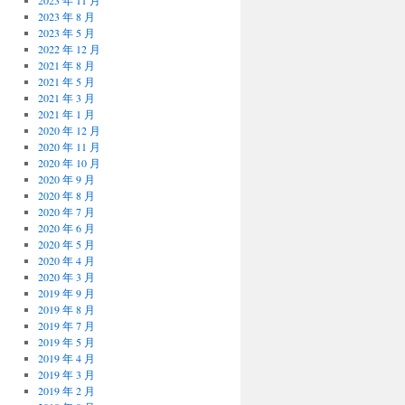
2023 年 11 月
2023 年 8 月
2023 年 5 月
2022 年 12 月
2021 年 8 月
2021 年 5 月
2021 年 3 月
2021 年 1 月
2020 年 12 月
2020 年 11 月
2020 年 10 月
2020 年 9 月
2020 年 8 月
2020 年 7 月
2020 年 6 月
2020 年 5 月
2020 年 4 月
2020 年 3 月
2019 年 9 月
2019 年 8 月
2019 年 7 月
2019 年 5 月
2019 年 4 月
2019 年 3 月
2019 年 2 月