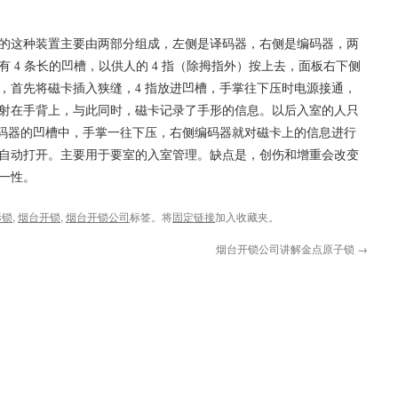
的这种装置主要由两部分组成，左侧是译码器，右侧是编码器，两
 4 条长的凹槽，以供人的 4 指（除拇指外）按上去，面板右下侧
，首先将磁卡插入狭缝，4 指放进凹槽，手掌往下压时电源接通，
射在手背上，与此同时，磁卡记录了手形的信息。以后入室的人只
译码器的凹槽中，手掌一往下压，右侧编码器就对磁卡上的信息进行
自动打开。主要用于要室的入室管理。缺点是，创伤和增重会改变
一性。
形锁
,
烟台开锁
,
烟台开锁公司
标签。将
固定链接
加入收藏夹。
烟台开锁公司讲解金点原子锁
→