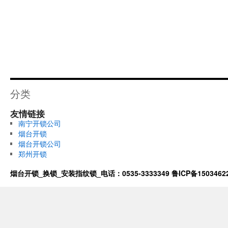
分类
友情链接
南宁开锁公司
烟台开锁
烟台开锁公司
郑州开锁
烟台开锁_换锁_安装指纹锁_电话：0535-3333349
鲁ICP备1503462