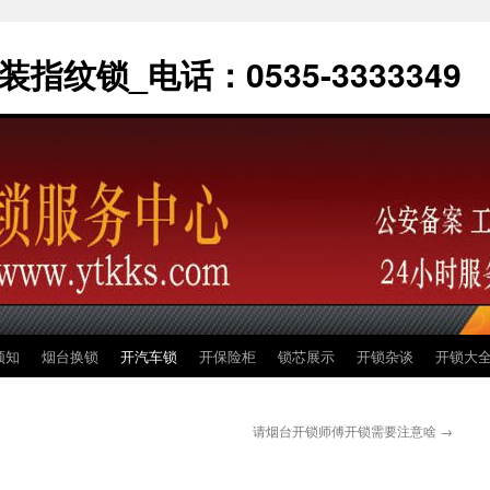
指纹锁_电话：0535-3333349
须知
烟台换锁
开汽车锁
开保险柜
锁芯展示
开锁杂谈
开锁大
请烟台开锁师傅开锁需要注意啥
→