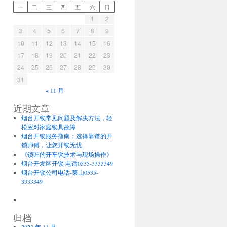
一
二
三
四
五
六
日
1
2
3
4
5
6
7
8
9
10
11
12
13
14
15
16
17
18
19
20
21
22
23
24
25
26
27
28
29
30
31
« 11 月
近期文章
烟台开锁常见问题及解决方法，轻
松应对家庭锁具故障
烟台开锁服务指南：选择靠谱的开
锁师傅，让您开锁无忧
《锁匠的开车锁技术与现场操作》
烟台开发区开锁 电话0535-3333349
烟台开锁公司电话-莱山0535-
3333349
归档