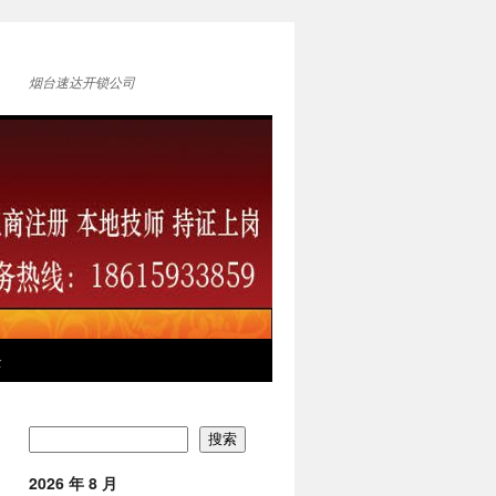
烟台速达开锁公司
全
搜索
2026 年 8 月