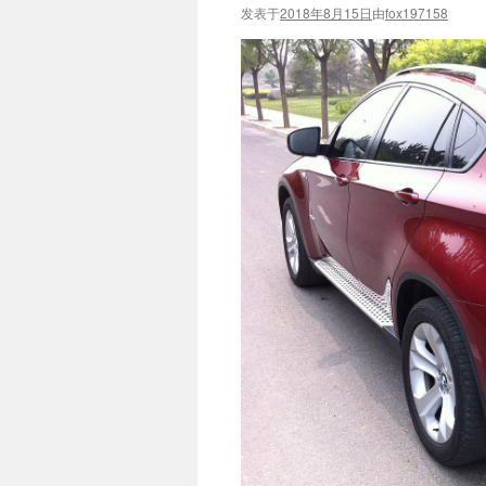
发表于
2018年8月15日
由
fox197158