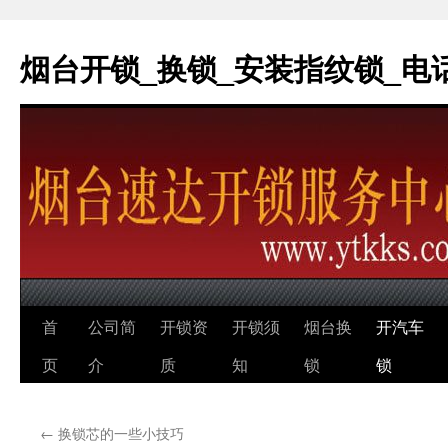
烟台开锁_换锁_安装指纹锁_电话：0
跳
首
公司简
开锁资
开锁须
烟台换
开汽车
至
页
介
质
知
锁
锁
正
←
换锁芯的一些小技巧
文