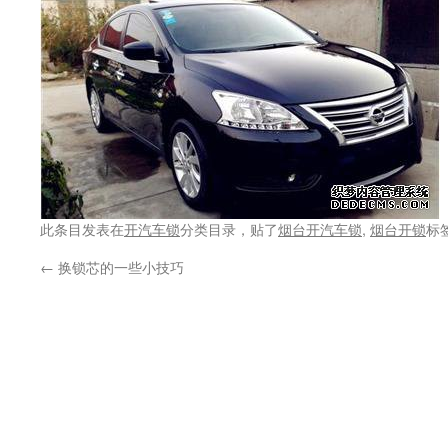
此条目发表在
开汽车锁
分类目录，贴了
烟台开汽车锁
,
烟台开锁
标
←
换锁芯的一些小技巧