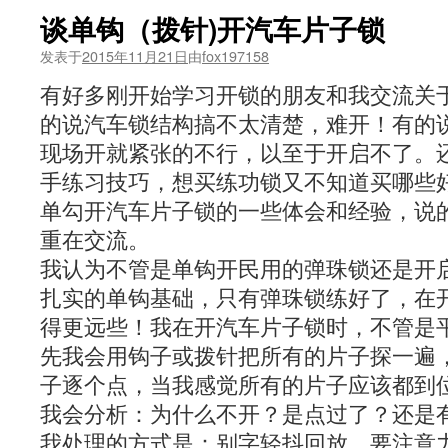
谈单钩（拨针)开汽车片子锁
发表于
2015年11月21日
由
fox197158
有好多刚开始学习开锁的朋友和我交流关
的说汽车锁结构搞不太清楚，难开！有的
现场开就紧张的不行，以至于开启不了。
手练习技巧，想买练功锁又不知道买哪些
单勾开汽车片子锁的一些体会和经验，说
重在交流。
我认为不管是单钩开民用的弹珠锁还是开
扎实的单钩基础，只有弹珠锁练好了，在
得更远些！我在开汽车片子锁时，不管是
先我会用钩子或拨针把所有的片子探一遍
子逐个点，当我感觉所有的片子应该都到
我会分析：为什么不开？是点过了？还是
我处理的方式是：别字轻抖回放，要注意