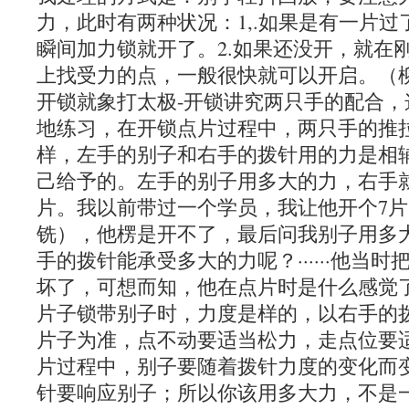
力，此时有两种状况：1,.如果是有一片
瞬间加力锁就开了。2.如果还没开，就在
上找受力的点，一般很快就可以开启。（
开锁就象打太极-开锁讲究两只手的配合
地练习，在开锁点片过程中，两只手的推
样，左手的别子和右手的拨针用的力是相
己给予的。左手的别子用多大的力，右手
片。我以前带过一个学员，我让他开个7
铣），他楞是开不了，最后问我别子用多
手的拨针能承受多大的力呢？······他当
坏了，可想而知，他在点片时是什么感觉
片子锁带别子时，力度是样的，以右手的
片子为准，点不动要适当松力，走点位要
片过程中，别子要随着拨针力度的变化而
针要响应别子；所以你该用多大力，不是