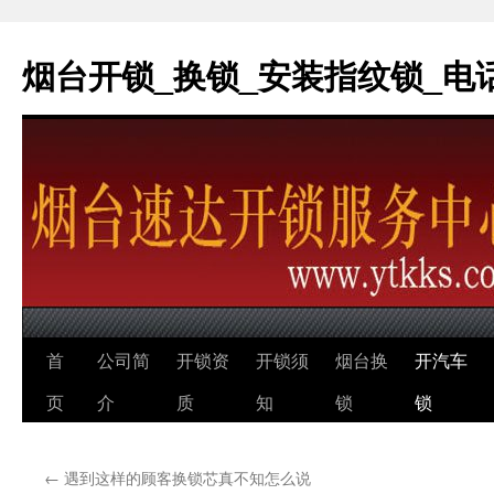
烟台开锁_换锁_安装指纹锁_电话：0
跳
首
公司简
开锁资
开锁须
烟台换
开汽车
至
页
介
质
知
锁
锁
正
←
遇到这样的顾客换锁芯真不知怎么说
文