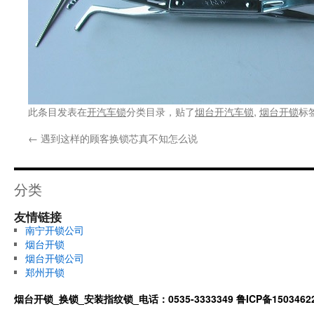
此条目发表在
开汽车锁
分类目录，贴了
烟台开汽车锁
,
烟台开锁
标
←
遇到这样的顾客换锁芯真不知怎么说
分类
友情链接
南宁开锁公司
烟台开锁
烟台开锁公司
郑州开锁
烟台开锁_换锁_安装指纹锁_电话：0535-3333349
鲁ICP备1503462