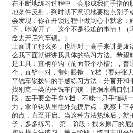
在不断地练习过程中，会形成我们手指的
地条件反射，到时就下意识地要松点别子
会发现：你在开锁过程中做到心中默念：
下，咔嚓开了。这个不是很难的事情！（
念去开启汽车锁。）
上面讲了那么多，也许对于高手来讲是废
么我下面就讲讲我具体的练习方法。希望
是工具：直柄单钩（前面带个小槽），普
个，直铲一对，带灯眼镜，Y档（要好张
平铣车锁拨针的手感练习方法：分盲开和
找别克一类的平铣车门锁，把淌水槽口朝
眼，左手要全手拿Y档，不能一只手指朝
力，拿单钩从里往外先摸后点，观察上下
的点，直至开启。当这种方法熟练后，就
子，多多练习。 第二阶段：找来原厂的尼
按同样方法练习。第三阶段：练习丰田平