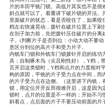
片的丰田平铣门锁。高低片其实也不是很
斜点就可以了。着重讲下破片锁的开法。
里面破片的状态，看是否咬住了，如果咬
档左右快速晃动，拨针在破片位置上下刷
在别子加力前，先把拨针压住破片的分离
子。(判断片子是否到位：小动大动不要
意区分到位的高片子和受力片子。
内铣车门锁和外铣车门锁拨针开启的练功
具；自制啄木鸟（尖且刚性好），Y档，
言开启这类锁时，Y档和点片的力度相对
构的原因，平铣的片子受力点在中间，而
的片子受力点在边侧。（这里讲下内铣，
锁，用定位开开反而很难开启，这是因为
锁时，点片的位置是不一样的；开始不习
斜着点，点后面的片子不要压动前面的片