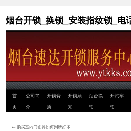
烟台开锁_换锁_安装指纹锁_电话：0
跳
首
公司简
开锁资
开锁须
烟台换
开汽车
至
页
介
质
知
锁
锁
正
←
购买室内门锁具如何判断好坏
文