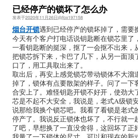
已经停产的锁坏了怎么办
发表于
2020年11月26日
由
fox197158
烟台开锁
遇到已经停产的锁坏掉了，需要
今天有个客户打电话说钥匙断在锁芯里了
一看钥匙断的挺深，抠了一会抠不出来，
把锁芯拆下来，卡巴了几下，从另一面顶
口了，用工具取出来了。
取出后，再安上感觉锁芯带动锁体不大溜
掉了，锁体有点要散架的样子。问了一下
合安上了。难怪钥匙开锁不好开，使劲大
芯是不起不大安全，我说是，老式A级锁
说那给我换个锁芯吧。我看了看锁是老式
停产了。我说反正锁体也坏了，不行就一
了吧，早想换了一直没舍得，这回坏了正
我量了一下锁体的尺寸，可以和现在的新