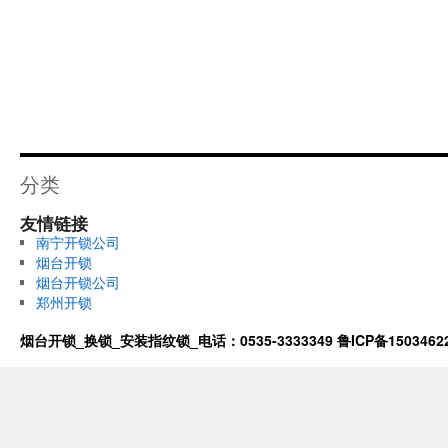
分类
友情链接
南宁开锁公司
烟台开锁
烟台开锁公司
郑州开锁
烟台开锁_换锁_安装指纹锁_电话：0535-3333349
鲁ICP备1503462