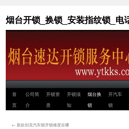
烟台开锁_换锁_安装指纹锁_电话：0
跳
首
公司简
开锁资
开锁须
烟台换
开汽车
至
页
介
质
知
锁
锁
正
←
新款别克汽车锁开锁难度在哪
文