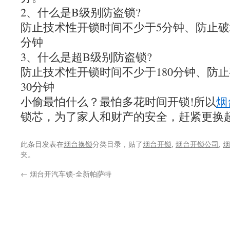
2、什么是B级别防盗锁?
防止技术性开锁时间不少于5分钟、防止破
分钟
3、什么是超B级别防盗锁?
防止技术性开锁时间不少于180分钟、防
30分钟
小偷最怕什么？最怕多花时间开锁!所以
烟
锁芯，为了家人和财产的安全，赶紧更换
此条目发表在
烟台换锁
分类目录，贴了
烟台开锁
,
烟台开锁公司
,
烟
夹。
←
烟台开汽车锁-全新帕萨特