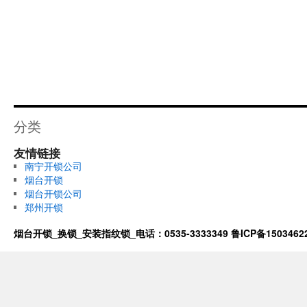
分类
友情链接
南宁开锁公司
烟台开锁
烟台开锁公司
郑州开锁
烟台开锁_换锁_安装指纹锁_电话：0535-3333349
鲁ICP备1503462